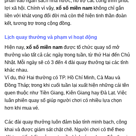
phần vào ngân sách nhà nước, hỗ trợ các công trình phúc
lợi xã hội. Chính vì vậy,
xổ số miền nam
không chỉ gắn
liền với khát vọng đổi đời mà còn thể hiện tinh thần đoàn
kết, tương trợ trong cộng đồng.
Lịch quay thưởng và phạm vi hoạt động
Hiện nay,
xổ số miền nam
được tổ chức quay số mở
thưởng vào tất cả các ngày trong tuần, từ thứ Hai đến Chủ
Nhật. Mỗi ngày sẽ có 3 đến 4 đài quay thưởng tại các tỉnh
khác nhau.
Ví dụ, thứ Hai thường có TP. Hồ Chí Minh, Cà Mau và
Đồng Tháp; trong khi cuối tuần lại xuất hiện những cái tên
quen thuộc như Tiền Giang, Kiên Giang hay Đà Lạt. Việc
luân phiên quay số giúp người chơi có nhiều lựa chọn
hơn khi mua vé.
Các đài quay thưởng luôn đảm bảo tính minh bạch, công
khai và được giám sát chặt chẽ. Người chơi có thể theo