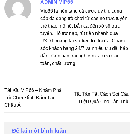
ADMIN VIP66
Vip66 là nền tảng cá cược uy tín, cung
cấp đa dạng trò chơi từ casino trực tuyến,
thể thao, nổ hũ, bắn cá đến xổ số trực
tuyến. Hỗ trợ nạp, rút tiền nhanh qua
USDT, mang lại sự tiện lợi tối đa. Chăm
sóc khách hàng 24/7 và nhiều ưu đãi hấp
dẫn, đảm bảo trải nghiệm cá cược an
toàn, chất lượng.
Tài Xỉu VIP66 – Khám Phá
Tất Tần Tật Cách Soi Cầu
Trò Chơi Đình Đám Tại
Hiệu Quả Cho Tân Thủ
Châu Á
Để lại một bình luận