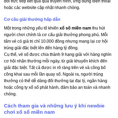
dõi trực tiếp kết quả qua truyền hình, ứng dụng điện thoại
hoặc các website cập nhật nhanh chóng.
Cơ cấu giải thưởng hấp dẫn
Một trong những yếu tố khiến
xổ số miền nam
thu hút
người chơi chính là cơ cấu giải thưởng phong phú. Mỗi
tấm vé có giá trị chỉ 10.000 đồng nhưng mang lại cơ hội
trúng giải đặc biệt lên đến hàng tỷ đồng.
Cụ thể, vé số được chia thành 9 hạng giải với hàng nghìn
cơ hội nhận thưởng mỗi ngày, từ giải khuyến khích đến
giải đặc biệt. Tất cả được in rõ ràng trên vé và công bố
công khai sau mỗi lần quay số. Ngoài ra, người trúng
thưởng có thể dễ dàng đổi thưởng tại đại lý, ngân hàng
hoặc công ty xổ số phát hành, đảm bảo an toàn và nhanh
chóng.
Cách tham gia và những lưu ý khi newbie
chơi xổ số miền nam