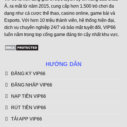
Á, ra mắt từ năm 2015, cung cấp hơn 1.500 trò chơi đa
dạng như cá cược thể thao, casino online, game bài và
Esports. Với hơn 10 triệu thành viên, hệ thống hiện đại,
dịch vụ chuyên nghiệp 24/7 và bảo mật tuyệt đối, VIP66
luôn nằm trong top cổng game đáng tin cậy nhất khu vực.
HƯỚNG DẪN
ĐĂNG KÝ VIP66
ĐĂNG NHẬP VIP66
NẠP TIỀN VIP66
RÚT TIỀN VIP66
TẢI APP VIP66