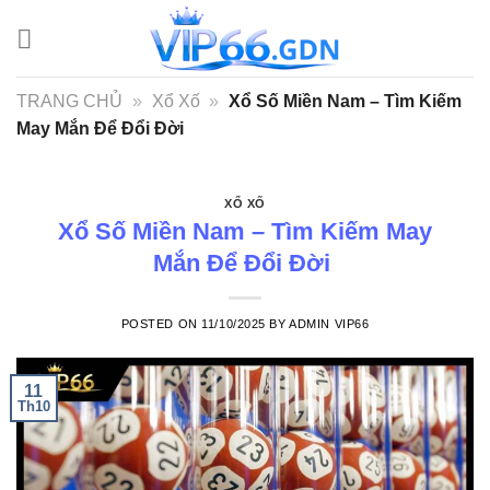
Skip
to
content
TRANG CHỦ
»
Xổ Xố
»
Xổ Số Miền Nam – Tìm Kiếm
May Mắn Để Đổi Đời
XỔ XỐ
Xổ Số Miền Nam – Tìm Kiếm May
Mắn Để Đổi Đời
POSTED ON
11/10/2025
BY
ADMIN VIP66
11
Th10