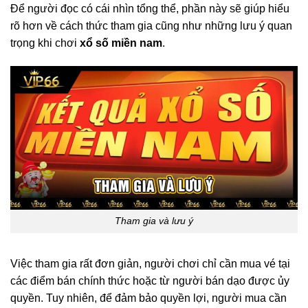
Để người đọc có cái nhìn tổng thể, phần này sẽ giúp hiểu
rõ hơn về cách thức tham gia cũng như những lưu ý quan
trọng khi chơi
xổ số miền nam
.
Tham gia và lưu ý
Việc tham gia rất đơn giản, người chơi chỉ cần mua vé tại
các điểm bán chính thức hoặc từ người bán dạo được ủy
quyền. Tuy nhiên, để đảm bảo quyền lợi, người mua cần