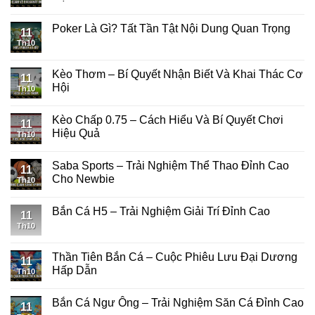
Poker Là Gì? Tất Tần Tật Nội Dung Quan Trọng
11
Th10
Kèo Thơm – Bí Quyết Nhận Biết Và Khai Thác Cơ
11
Hội
Th10
Kèo Chấp 0.75 – Cách Hiểu Và Bí Quyết Chơi
11
Hiệu Quả
Th10
Saba Sports – Trải Nghiệm Thể Thao Đỉnh Cao
11
Cho Newbie
Th10
Bắn Cá H5 – Trải Nghiệm Giải Trí Đỉnh Cao
11
Th10
Thần Tiên Bắn Cá – Cuộc Phiêu Lưu Đại Dương
11
Hấp Dẫn
Th10
Bắn Cá Ngư Ông – Trải Nghiệm Săn Cá Đỉnh Cao
11