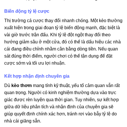
Biến động tỷ lệ cược
Thị trường cá cược thay đổi nhanh chóng. Một kèo thường
xuất hiện trong giai đoạn tỷ lệ biến động mạnh, đặc biệt là
vài giờ trước trận đấu. Khi tỷ lệ đột ngột thay đổi theo
hướng giảm sâu ở một cửa, đó có thể là dấu hiệu các nhà
cái đang điều chỉnh nhằm cân bằng dòng tiền. Nếu quan
sát đúng thời điểm, người chơi có thể tận dụng để đặt
cược sớm và tối ưu lợi nhuận.
Kết hợp nhận định chuyên gia
Dù
kèo thơm
mang tính kỹ thuật, yếu tố cảm quan vẫn rất
quan trọng. Người có kinh nghiệm thường dựa vào trực
giác được rèn luyện qua thời gian. Tuy nhiên, sự kết hợp
giữa dữ liệu phân tích và nhận định của chuyên gia sẽ
giúp quyết định chính xác hơn, tránh rơi vào bẫy tỷ lệ do
nhà cái giăng sẵn.