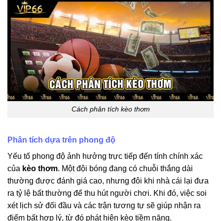
Cách phân tích kèo thơm
Phân tích dựa trên phong độ
Yếu tố phong độ ảnh hưởng trực tiếp đến tính chính xác
của
kèo thơm
. Một đội bóng đang có chuỗi thắng dài
thường được đánh giá cao, nhưng đôi khi nhà cái lại đưa
ra tỷ lệ bất thường để thu hút người chơi. Khi đó, việc soi
xét lịch sử đối đầu và các trận tương tự sẽ giúp nhận ra
điểm bất hợp lý, từ đó phát hiện kèo tiềm năng.