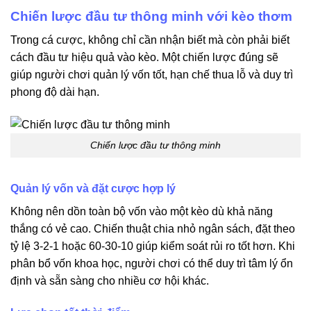
Chiến lược đầu tư thông minh với kèo thơm
Trong cá cược, không chỉ cần nhận biết mà còn phải biết
cách đầu tư hiệu quả vào kèo. Một chiến lược đúng sẽ
giúp người chơi quản lý vốn tốt, hạn chế thua lỗ và duy trì
phong độ dài hạn.
Chiến lược đầu tư thông minh
Quản lý vốn và đặt cược hợp lý
Không nên dồn toàn bộ vốn vào một kèo dù khả năng
thắng có vẻ cao. Chiến thuật chia nhỏ ngân sách, đặt theo
tỷ lệ 3-2-1 hoặc 60-30-10 giúp kiểm soát rủi ro tốt hơn. Khi
phân bổ vốn khoa học, người chơi có thể duy trì tâm lý ổn
định và sẵn sàng cho nhiều cơ hội khác.