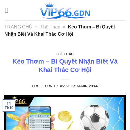
Skip
to
content
TRANG CHỦ
»
Thể Thao
»
Kèo Thơm – Bí Quyết
Nhận Biết Và Khai Thác Cơ Hội
THỂ THAO
Kèo Thơm – Bí Quyết Nhận Biết Và
Khai Thác Cơ Hội
POSTED ON
11/10/2025
BY
ADMIN VIP66
11
Th10