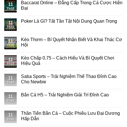
Baccarat Online – Đẳng Cấp Trong Cá Cược Hiện
11
Đại
Th10
Poker Là Gì? Tất Tần Tật Nội Dung Quan Trọng
11
Th10
Kèo Thơm – Bí Quyết Nhận Biết Và Khai Thác Cơ
11
Hội
Th10
Kèo Chấp 0.75 – Cách Hiểu Và Bí Quyết Chơi
11
Hiệu Quả
Th10
Saba Sports – Trải Nghiệm Thể Thao Đỉnh Cao
11
Cho Newbie
Th10
Bắn Cá H5 – Trải Nghiệm Giải Trí Đỉnh Cao
11
Th10
Thần Tiên Bắn Cá – Cuộc Phiêu Lưu Đại Dương
11
Hấp Dẫn
Th10