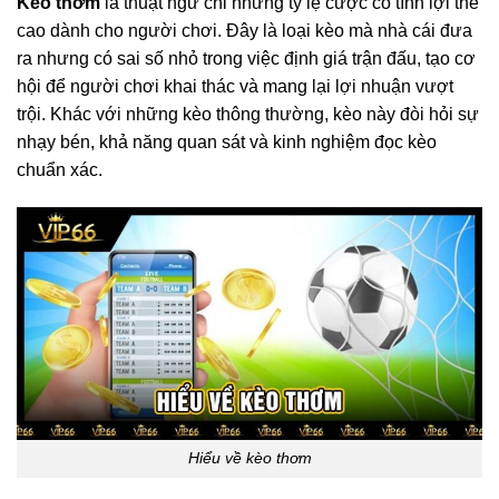
Kèo thơm
là thuật ngữ chỉ những tỷ lệ cược có tính lợi thế
cao dành cho người chơi. Đây là loại kèo mà nhà cái đưa
ra nhưng có sai số nhỏ trong việc định giá trận đấu, tạo cơ
hội để người chơi khai thác và mang lại lợi nhuận vượt
trội. Khác với những kèo thông thường, kèo này đòi hỏi sự
nhạy bén, khả năng quan sát và kinh nghiệm đọc kèo
chuẩn xác.
Hiểu về kèo thơm