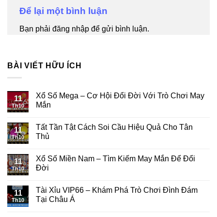
Để lại một bình luận
Bạn phải
đăng nhập
để gửi bình luận.
BÀI VIẾT HỮU ÍCH
Xổ Số Mega – Cơ Hội Đổi Đời Với Trò Chơi May
11
Mắn
Th10
Tất Tần Tật Cách Soi Cầu Hiệu Quả Cho Tân
11
Thủ
Th10
Xổ Số Miền Nam – Tìm Kiếm May Mắn Để Đổi
11
Đời
Th10
Tài Xỉu VIP66 – Khám Phá Trò Chơi Đình Đám
11
Tại Châu Á
Th10