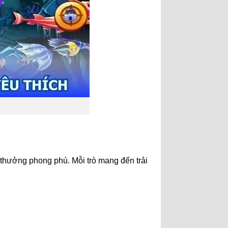
 thưởng phong phú. Mỗi trò mang đến trải