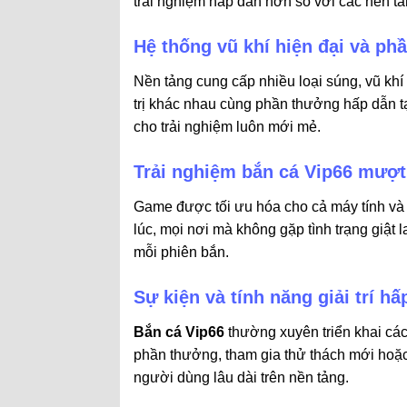
trải nghiệm hấp dẫn hơn so với các nền tả
Hệ thống vũ khí hiện đại và p
Nền tảng cung cấp nhiều loại súng, vũ khí
trị khác nhau cùng phần thưởng hấp dẫn tạ
cho trải nghiệm luôn mới mẻ.
Trải nghiệm bắn cá Vip66 mượt 
Game được tối ưu hóa cho cả máy tính và t
lúc, mọi nơi mà không gặp tình trạng giật la
mỗi phiên bắn.
Sự kiện và tính năng giải trí hấ
Bắn cá Vip66
thường xuyên triển khai các
phần thưởng, tham gia thử thách mới hoặc 
người dùng lâu dài trên nền tảng.