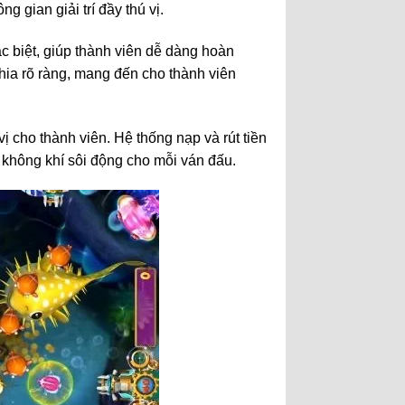
 gian giải trí đầy thú vị.
c biệt, giúp thành viên dễ dàng hoàn
hia rõ ràng, mang đến cho thành viên
 cho thành viên. Hệ thống nạp và rút tiền
 không khí sôi động cho mỗi ván đấu.