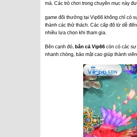
mà. Các trò chơi trong chuyên mục này được
game đổi thưởng tại Vip66 không chỉ có sự
thành các thử thách. Các cấp độ từ dễ đến
nhiều lựa chọn khi tham gia.
Bên cạnh đó,
bắn cá Vip66
còn có các sự 
nhanh chóng, bảo mật cao giúp thành viên 