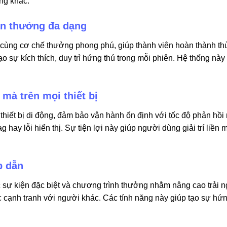
ng khác.
hần thưởng đa dạng
 cùng cơ chế thưởng phong phú, giúp thành viên hoàn thành thử 
o sự kích thích, duy trì hứng thú trong mỗi phiên. Hệ thống này
mà trên mọi thiết bị
hiết bị di động, đảm bảo vận hành ổn định với tốc độ phản hồi
g hay lỗi hiển thị. Sự tiện lợi này giúp người dùng giải trí liền
p dẫn
 sự kiện đặc biệt và chương trình thưởng nhằm nâng cao trải 
cạnh tranh với người khác. Các tính năng này giúp tạo sự hứng