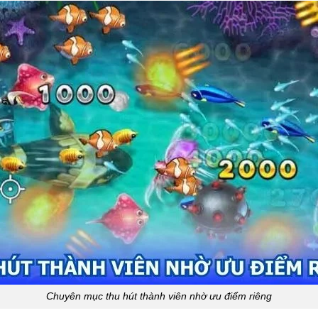
Chuyên mục thu hút thành viên nhờ ưu điểm riêng