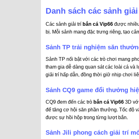
Danh sách các sảnh giải 
Các sảnh giải trí
bắn cá Vip66
được nhiều 
bị. Mỗi sảnh mang đặc trưng riêng, tạo cảm
Sảnh TP trải nghiệm săn thưởn
Sảnh TP nổi bật với các trò chơi mang pho
tham gia dễ dàng quan sát các loài cá và
giải trí hấp dẫn, đồng thời giữ nhịp chơi l
Sảnh CQ9 game đổi thưởng hiện
CQ9 đem đến các trò
bắn cá Vip66
3D với
để tăng cơ hội săn phần thưởng. Tốc độ vận
được sự hồi hộp trong từng lượt bắn.
Sảnh Jili phong cách giải trí m