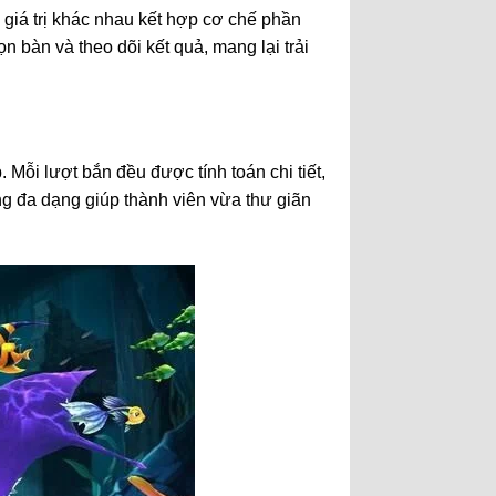
i giá trị khác nhau kết hợp cơ chế phần
n bàn và theo dõi kết quả, mang lại trải
 Mỗi lượt bắn đều được tính toán chi tiết,
g đa dạng giúp thành viên vừa thư giãn