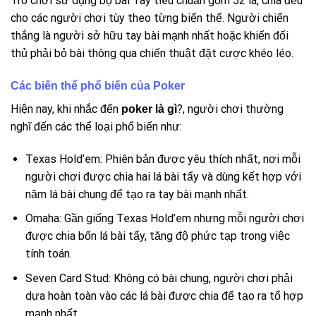
Trò chơi sử dụng bộ bài Tây tiêu chuẩn gồm 52 lá, chia đều
cho các người chơi tùy theo từng biến thể. Người chiến
thắng là người sở hữu tay bài mạnh nhất hoặc khiến đối
thủ phải bỏ bài thông qua chiến thuật đặt cược khéo léo.
Các biến thể phổ biến của Poker
Hiện nay, khi nhắc đến
?, người chơi thường
poker là gì
nghĩ đến các thể loại phổ biến như:
Texas Hold’em: Phiên bản được yêu thích nhất, nơi mỗi
người chơi được chia hai lá bài tẩy và dùng kết hợp với
năm lá bài chung để tạo ra tay bài mạnh nhất.
Omaha: Gần giống Texas Hold’em nhưng mỗi người chơi
được chia bốn lá bài tẩy, tăng độ phức tạp trong việc
tính toán.
Seven Card Stud: Không có bài chung, người chơi phải
dựa hoàn toàn vào các lá bài được chia để tạo ra tổ hợp
mạnh nhất.