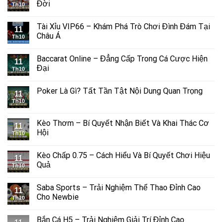
Đời
Th10
Tài Xỉu VIP66 – Khám Phá Trò Chơi Đình Đám Tại
11
Châu Á
Th10
Baccarat Online – Đẳng Cấp Trong Cá Cược Hiện
11
Đại
Th10
Poker Là Gì? Tất Tần Tật Nội Dung Quan Trọng
11
Th10
Kèo Thơm – Bí Quyết Nhận Biết Và Khai Thác Cơ
11
Hội
Th10
Kèo Chấp 0.75 – Cách Hiểu Và Bí Quyết Chơi Hiệu
11
Quả
Th10
Saba Sports – Trải Nghiệm Thể Thao Đỉnh Cao
11
Cho Newbie
Th10
Bắn Cá H5 – Trải Nghiệm Giải Trí Đỉnh Cao