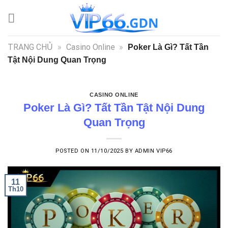
Skip
to
content
TRANG CHỦ
»
Casino Online
»
Poker Là Gì? Tất Tần
Tật Nội Dung Quan Trọng
CASINO ONLINE
Poker Là Gì? Tất Tần Tật Nội Dung
Quan Trọng
POSTED ON
11/10/2025
BY
ADMIN VIP66
11
Th10