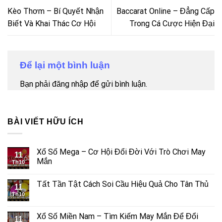
Kèo Thơm – Bí Quyết Nhận
Baccarat Online – Đẳng Cấp
Biết Và Khai Thác Cơ Hội
Trong Cá Cược Hiện Đại
Để lại một bình luận
Bạn phải
đăng nhập
để gửi bình luận.
BÀI VIẾT HỮU ÍCH
Xổ Số Mega – Cơ Hội Đổi Đời Với Trò Chơi May
11
Mắn
Th10
Tất Tần Tật Cách Soi Cầu Hiệu Quả Cho Tân Thủ
11
Th10
Xổ Số Miền Nam – Tìm Kiếm May Mắn Để Đổi
11